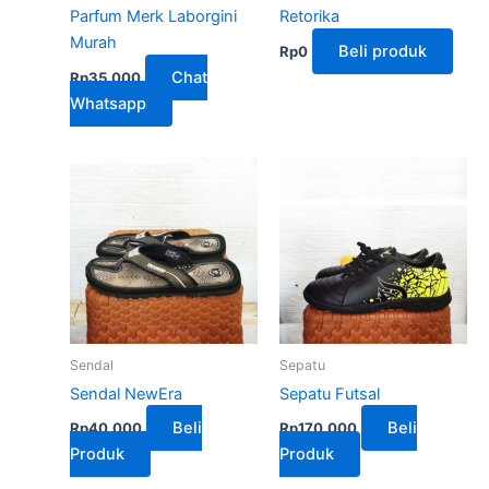
Parfum Merk Laborgini
Retorika
Murah
Beli produk
Rp
0
Chat
Rp
35,000
Whatsapp
Sendal
Sepatu
Sendal NewEra
Sepatu Futsal
Beli
Beli
Rp
40,000
Rp
170,000
Produk
Produk