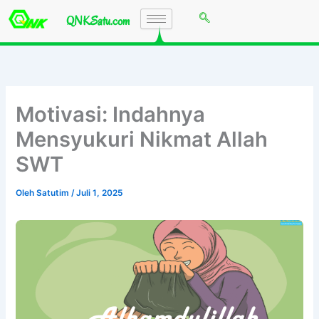
Lewati
QNKSatu.com
ke
konten
Motivasi: Indahnya
Mensyukuri Nikmat Allah
SWT
Oleh
Satutim
/
Juli 1, 2025