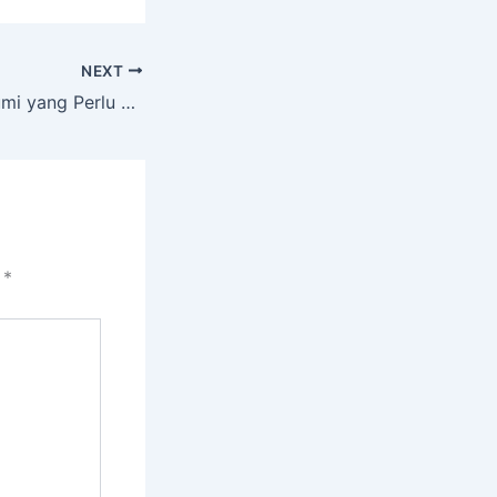
NEXT
Fakta Lain dari Bumi yang Perlu anda ketahui
i
*