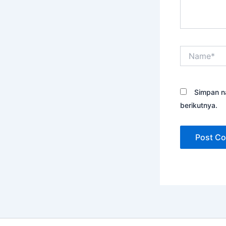
Name*
Simpan n
berikutnya.