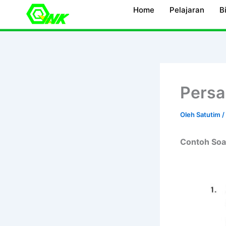
Lewati
Home
Pelajaran
B
ke
konten
Persa
Oleh
Satutim
/
Contoh Soa