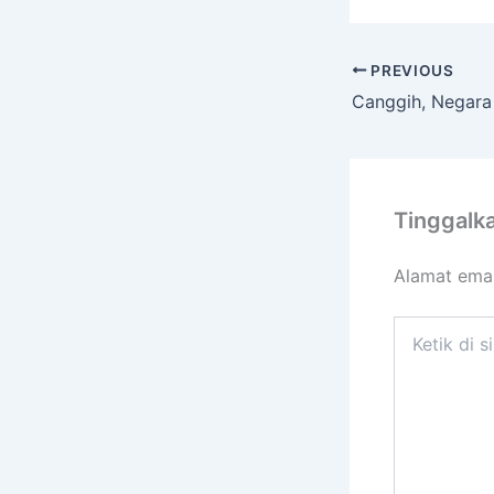
PREVIOUS
Tinggalk
Alamat emai
Ketik
di
sini..