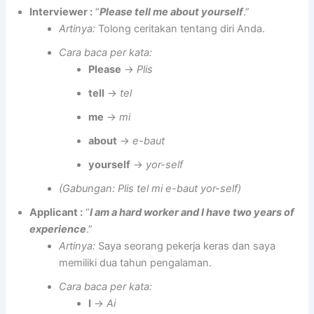
Interviewer :
“
Please tell me about yourself
.”
Artinya:
Tolong ceritakan tentang diri Anda.
Cara baca per kata:
Please
→
Plis
tell
→
tel
me
→
mi
about
→
e-baut
yourself
→
yor-self
(Gabungan: Plis tel mi e-baut yor-self)
Applicant :
“
I am a hard worker and I have two years of
experience
.”
Artinya:
Saya seorang pekerja keras dan saya
memiliki dua tahun pengalaman.
Cara baca per kata:
I
→
Ai