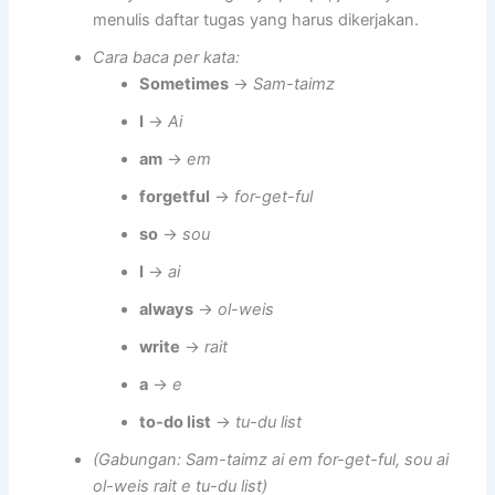
menulis daftar tugas yang harus dikerjakan.
Cara baca per kata:
Sometimes
→
Sam-taimz
I
→
Ai
am
→
em
forgetful
→
for-get-ful
so
→
sou
I
→
ai
always
→
ol-weis
write
→
rait
a
→
e
to-do list
→
tu-du list
(Gabungan: Sam-taimz ai em for-get-ful, sou ai
ol-weis rait e tu-du list)