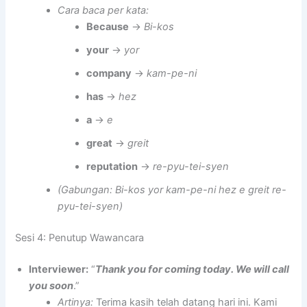
Cara baca per kata:
Because
→
Bi-kos
your
→
yor
company
→
kam-pe-ni
has
→
hez
a
→
e
great
→
greit
reputation
→
re-pyu-tei-syen
(Gabungan: Bi-kos yor kam-pe-ni hez e greit re-
pyu-tei-syen)
Sesi 4: Penutup Wawancara
Interviewer:
“
Thank you for coming today. We will call
you soon
.”
Artinya:
Terima kasih telah datang hari ini. Kami