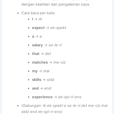
dengan keahlian dan pengalaman saya.
Cara baca per kata:
I
→
Ai
expect
→
ek-spekt
a
→
e
salary
→
se-le-ri
that
→
det
matches
→
me-ciz
my
→
mai
skills
→
skilz
and
→
end
experience
→
ek-spi-ri-ens
(Gabungan: Ai ek-spekt e se-le-ri det me-ciz mai
skilz end ek-spi-ri-ens)