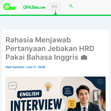
Lewati
QNKSatu.com
ke
konten
Rahasia Menjawab
Pertanyaan Jebakan HRD
Pakai Bahasa Inggris 💼
Oleh
Satutim
/
Juni 11, 2026