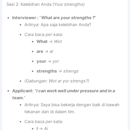
Sesi 2: Kelebihan Anda (Your strengths)
Interviewer :
“
What are your strengths
?
”
Artinya:
Apa saja kelebihan Anda?
Cara baca per kata:
What
→
Wot
are
→
ar
your
→
yor
strengths
→
strengs
(Gabungan: Wot ar yor strengs?)
Applicant:
“
I can work well under pressure and in a
team.
”
Artinya:
Saya bisa bekerja dengan baik di bawah
tekanan dan di dalam tim.
Cara baca per kata:
I
→
Ai