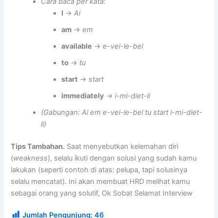
Cara baca per kata:
I
→
Ai
am
→
em
available
→
e-vei-le-bel
to
→
tu
start
→
start
immediately
→
i-mi-diet-li
(Gabungan: Ai em e-vei-le-bel tu start i-mi-diet-
li)
Tips Tambahan.
Saat menyebutkan kelemahan diri
(
weakness
), selalu ikuti dengan solusi yang sudah kamu
lakukan (seperti contoh di atas: pelupa, tapi solusinya
selalu mencatat). Ini akan membuat HRD melihat kamu
sebagai orang yang solutif, Ok Sobat Selamat Interview
Jumlah Pengunjung:
46