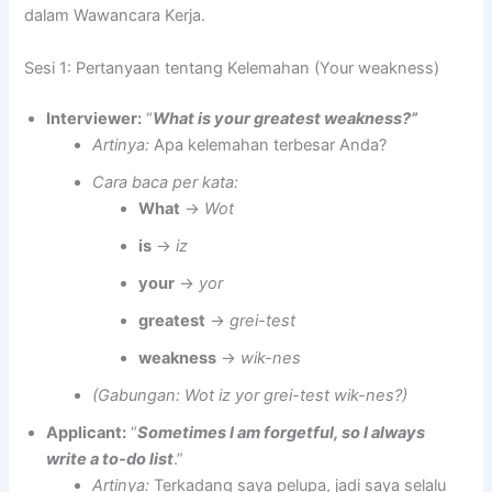
dalam Wawancara Kerja.
Sesi 1: Pertanyaan tentang Kelemahan (Your weakness)
Interviewer:
“
What is your greatest weakness?”
Artinya:
Apa kelemahan terbesar Anda?
Cara baca per kata:
What
→
Wot
is
→
iz
your
→
yor
greatest
→
grei-test
weakness
→
wik-nes
(Gabungan: Wot iz yor grei-test wik-nes?)
Applicant:
“
Sometimes I am forgetful, so I always
write a to-do list
.”
Artinya:
Terkadang saya pelupa, jadi saya selalu