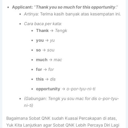
Applicant:
“
Thank you so much for this opportunity
.”
Artinya:
Terima kasih banyak atas kesempatan ini.
Cara baca per kata:
Thank
→
Tengk
you
→
yu
so
→
sou
much
→
mac
for
→
for
this
→
dis
opportunity
→
o-por-tyu-ni-ti
(Gabungan: Tengk yu sou mac for dis o-por-tyu-
ni-ti)
Bagaimana Sobat QNK sudah Kuasai Percakapan di atas,
Yuk Kita Lanjutkan agar Sobat QNK Lebih Percaya Diri Lagi