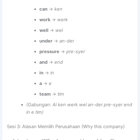
can
→
ken
work
→
werk
well
→
wel
under
→
an-der
pressure
→
pre-syer
and
→
end
in
→
in
a
→
e
team
→
tim
(Gabungan: Ai ken werk wel an-der pre-syer end
in e tim)
Sesi 3: Alasan Memilih Perusahaan (Why this company)