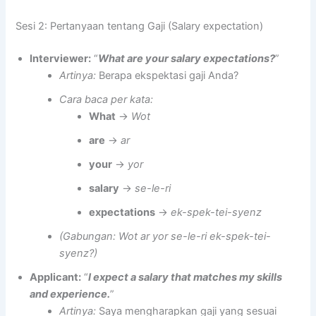
Sesi 2: Pertanyaan tentang Gaji (Salary expectation)
Interviewer:
“
What are your salary expectations?
”
Artinya:
Berapa ekspektasi gaji Anda?
Cara baca per kata:
What
→
Wot
are
→
ar
your
→
yor
salary
→
se-le-ri
expectations
→
ek-spek-tei-syenz
(Gabungan: Wot ar yor se-le-ri ek-spek-tei-
syenz?)
Applicant:
“
I expect a salary that matches my skills
and experience.
”
Artinya:
Saya mengharapkan gaji yang sesuai