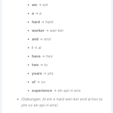
am
→
em
a
→
e
hard
→
hard
worker
→
wer-ker
and
→
end
I
→
ai
have
→
hev
two
→
tu
years
→
yirs
of
→
ov
experience
→
ek-spi-ri-ens
(Gabungan: Ai em e hard wer-ker end ai hev tu
yirs ov ek-spi-ri-ens)