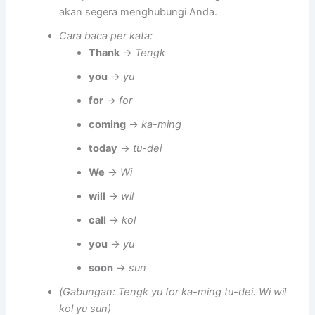
akan segera menghubungi Anda.
Cara baca per kata:
Thank
→
Tengk
you
→
yu
for
→
for
coming
→
ka-ming
today
→
tu-dei
We
→
Wi
will
→
wil
call
→
kol
you
→
yu
soon
→
sun
(Gabungan: Tengk yu for ka-ming tu-dei. Wi wil
kol yu sun)