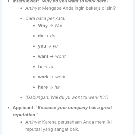
Interviewer:
“
Why do you want to work here
?”
Artinya:
Mengapa Anda ingin bekerja di sini?
Cara baca per kata:
Why
→
Wai
do
→
du
you
→
yu
want
→
wont
to
→
tu
work
→
werk
here
→
hir
(Gabungan: Wai du yu wont tu werk hir?)
Applicant:
“
Because your company has a great
reputation.”
Artinya:
Karena perusahaan Anda memiliki
reputasi yang sangat baik.