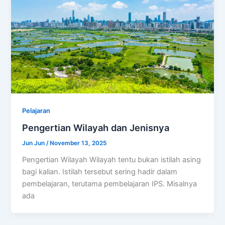
Pelajaran
Pengertian Wilayah dan Jenisnya
Jun Jun
/
November 13, 2025
Pengertian Wilayah Wilayah tentu bukan istilah asing
bagi kalian. Istilah tersebut sering hadir dalam
pembelajaran, terutama pembelajaran IPS. Misalnya
ada