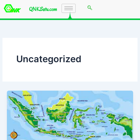
Lewati
QNKSatu.com
ke
konten
Uncategorized